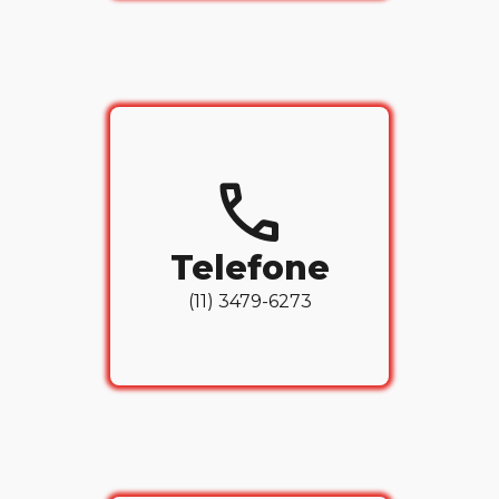
call
Telefone
(11) 3479-6273