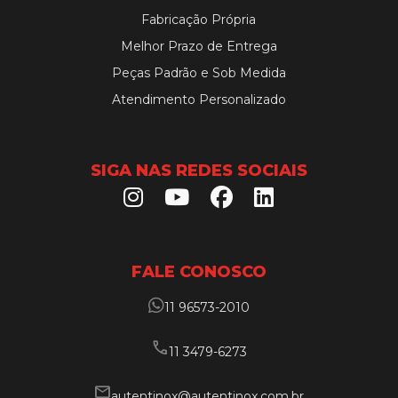
Fabricação Própria
Melhor Prazo de Entrega
Peças Padrão e Sob Medida
Atendimento Personalizado
SIGA NAS REDES SOCIAIS
FALE CONOSCO
11 96573-2010
call
11 3479-6273
mail
autentinox@autentinox.com.br